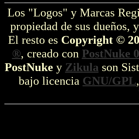
Los "Logos" y Marcas Reg
propiedad de sus dueños, y
El resto es
Copyright © 2
®
, creado con
PostNuke 0
PostNuke
y
Zikula
son Sist
bajo licencia
GNU/GPL