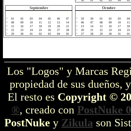
>
30
01
02
03
04
05
Septiembre
Octubre
L
M
X
J
V
S
D
L
M
X
J
V
S
>
01
02
03
04
05
06
07
>
29
30
01
02
03
04
>
08
09
10
11
12
13
14
>
06
07
08
09
10
11
>
15
16
17
18
19
20
21
>
13
14
15
16
17
18
>
22
23
24
25
26
27
28
>
20
21
22
23
24
25
>
29
30
01
02
03
04
05
>
27
28
29
30
31
01
Los "Logos" y Marcas Reg
propiedad de sus dueños, y
El resto es
Copyright © 2
®
, creado con
PostNuke 0
PostNuke
y
Zikula
son Sist