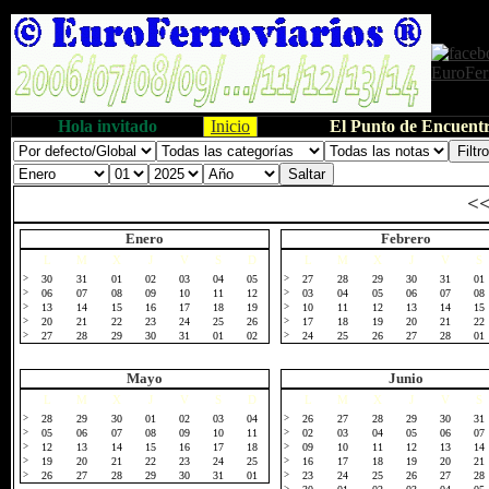
Hola invitado
Inicio
El Punto de Encuentr
<
Enero
Febrero
L
M
X
J
V
S
D
L
M
X
J
V
S
>
30
31
01
02
03
04
05
>
27
28
29
30
31
01
>
06
07
08
09
10
11
12
>
03
04
05
06
07
08
>
13
14
15
16
17
18
19
>
10
11
12
13
14
15
>
20
21
22
23
24
25
26
>
17
18
19
20
21
22
>
27
28
29
30
31
01
02
>
24
25
26
27
28
01
Mayo
Junio
L
M
X
J
V
S
D
L
M
X
J
V
S
>
28
29
30
01
02
03
04
>
26
27
28
29
30
31
>
05
06
07
08
09
10
11
>
02
03
04
05
06
07
>
12
13
14
15
16
17
18
>
09
10
11
12
13
14
>
19
20
21
22
23
24
25
>
16
17
18
19
20
21
>
26
27
28
29
30
31
01
>
23
24
25
26
27
28