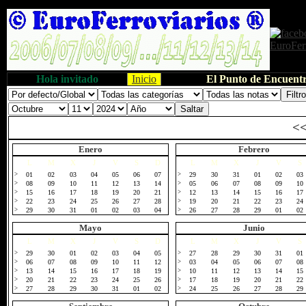
Hola invitado
Inicio
El Punto de Encuentr
<
Enero
Febrero
L
M
X
J
V
S
D
L
M
X
J
V
S
>
01
02
03
04
05
06
07
>
29
30
31
01
02
03
>
08
09
10
11
12
13
14
>
05
06
07
08
09
10
>
15
16
17
18
19
20
21
>
12
13
14
15
16
17
>
22
23
24
25
26
27
28
>
19
20
21
22
23
24
>
29
30
31
01
02
03
04
>
26
27
28
29
01
02
Mayo
Junio
L
M
X
J
V
S
D
L
M
X
J
V
S
>
29
30
01
02
03
04
05
>
27
28
29
30
31
01
>
06
07
08
09
10
11
12
>
03
04
05
06
07
08
>
13
14
15
16
17
18
19
>
10
11
12
13
14
15
>
20
21
22
23
24
25
26
>
17
18
19
20
21
22
>
27
28
29
30
31
01
02
>
24
25
26
27
28
29