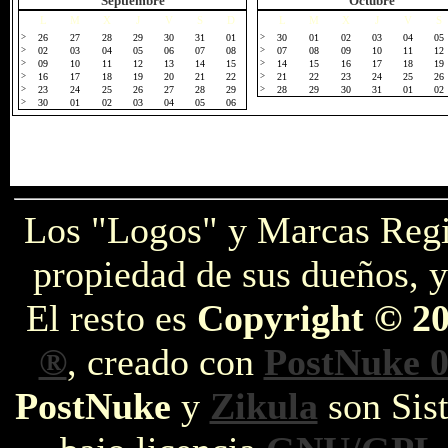
Septiembre
Octubre
L
M
X
J
V
S
D
L
M
X
J
V
S
>
26
27
28
29
30
31
01
>
30
01
02
03
04
05
>
02
03
04
05
06
07
08
>
07
08
09
10
11
12
>
09
10
11
12
13
14
15
>
14
15
16
17
18
19
>
16
17
18
19
20
21
22
>
21
22
23
24
25
26
>
23
24
25
26
27
28
29
>
28
29
30
31
01
02
>
30
01
02
03
04
05
06
Los "Logos" y Marcas Reg
propiedad de sus dueños, y
El resto es
Copyright © 2
®
, creado con
PostNuke 0
PostNuke
y
Zikula
son Sist