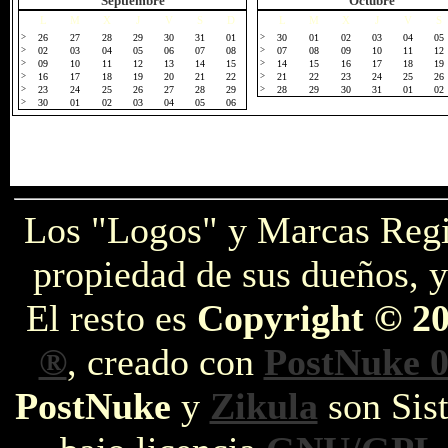
Septiembre
Octubre
L
M
X
J
V
S
D
L
M
X
J
V
S
>
26
27
28
29
30
31
01
>
30
01
02
03
04
05
>
02
03
04
05
06
07
08
>
07
08
09
10
11
12
>
09
10
11
12
13
14
15
>
14
15
16
17
18
19
>
16
17
18
19
20
21
22
>
21
22
23
24
25
26
>
23
24
25
26
27
28
29
>
28
29
30
31
01
02
>
30
01
02
03
04
05
06
Los "Logos" y Marcas Reg
propiedad de sus dueños, y
El resto es
Copyright © 2
®
, creado con
PostNuke 0
PostNuke
y
Zikula
son Sist