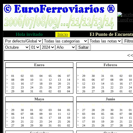
Hola invitado
Inicio
El Punto de Encuentr
<
Enero
Febrero
L
M
X
J
V
S
D
L
M
X
J
V
S
>
01
02
03
04
05
06
07
>
29
30
31
01
02
03
>
08
09
10
11
12
13
14
>
05
06
07
08
09
10
>
15
16
17
18
19
20
21
>
12
13
14
15
16
17
>
22
23
24
25
26
27
28
>
19
20
21
22
23
24
>
29
30
31
01
02
03
04
>
26
27
28
29
01
02
Mayo
Junio
L
M
X
J
V
S
D
L
M
X
J
V
S
>
29
30
01
02
03
04
05
>
27
28
29
30
31
01
>
06
07
08
09
10
11
12
>
03
04
05
06
07
08
>
13
14
15
16
17
18
19
>
10
11
12
13
14
15
>
20
21
22
23
24
25
26
>
17
18
19
20
21
22
>
27
28
29
30
31
01
02
>
24
25
26
27
28
29