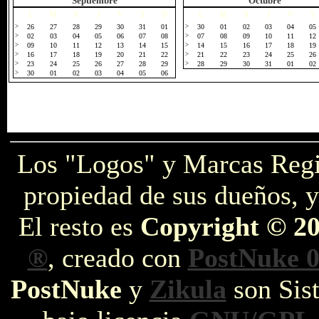
Septiembre
Octubre
L
M
X
J
V
S
D
L
M
X
J
V
S
>
26
27
28
29
30
31
01
>
30
01
02
03
04
05
>
02
03
04
05
06
07
08
>
07
08
09
10
11
12
>
09
10
11
12
13
14
15
>
14
15
16
17
18
19
>
16
17
18
19
20
21
22
>
21
22
23
24
25
26
>
23
24
25
26
27
28
29
>
28
29
30
31
01
02
>
30
01
02
03
04
05
06
Los "Logos" y Marcas Reg
propiedad de sus dueños, y
El resto es
Copyright © 2
®
, creado con
PostNuke 0
PostNuke
y
Zikula
son Sist