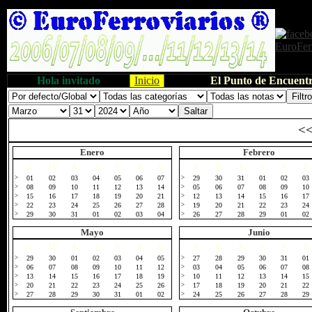
Hola invitado
Inicio
El Punto de Encuentr
<
Enero
Febrero
L
M
X
J
V
S
D
L
M
X
J
V
S
>
01
02
03
04
05
06
07
>
29
30
31
01
02
03
>
08
09
10
11
12
13
14
>
05
06
07
08
09
10
>
15
16
17
18
19
20
21
>
12
13
14
15
16
17
>
22
23
24
25
26
27
28
>
19
20
21
22
23
24
>
29
30
31
01
02
03
04
>
26
27
28
29
01
02
Mayo
Junio
L
M
X
J
V
S
D
L
M
X
J
V
S
>
29
30
01
02
03
04
05
>
27
28
29
30
31
01
>
06
07
08
09
10
11
12
>
03
04
05
06
07
08
>
13
14
15
16
17
18
19
>
10
11
12
13
14
15
>
20
21
22
23
24
25
26
>
17
18
19
20
21
22
>
27
28
29
30
31
01
02
>
24
25
26
27
28
29