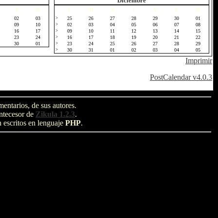
Diciembre
S
D
L
M
X
J
V
S
D
02
03
>
25
26
27
28
29
30
01
09
10
>
02
03
04
05
06
07
08
16
17
>
09
10
11
12
13
14
15
23
24
>
16
17
18
19
20
21
22
30
01
>
23
24
25
26
27
28
29
>
30
31
01
02
03
04
05
Imprimir
PostCalendar v4.0.3
entarios, de sus autores.
antecesor de
Zikula 1.2.3
.
n escritos en lenguaje
PHP
.