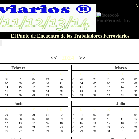
A
El Punto de Encuentro de los Trabajadores Ferroviarios
<<
2024
>>
Febrero
Marzo
X
J
V
S
D
L
M
X
J
V
31
01
02
03
04
>
26
27
28
29
01
07
08
09
10
11
>
04
05
06
07
08
14
15
16
17
18
>
11
12
13
14
15
21
22
23
24
25
>
18
19
20
21
22
28
29
01
02
03
>
25
26
27
28
29
Junio
Julio
X
J
V
S
D
L
M
X
J
V
29
30
31
01
02
>
01
02
03
04
05
05
06
07
08
09
>
08
09
10
11
12
12
13
14
15
16
>
15
16
17
18
19
19
20
21
22
23
>
22
23
24
25
26
26
27
28
29
30
>
29
30
31
01
02