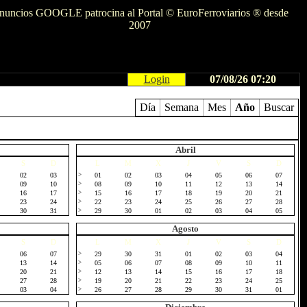
nuncios GOOGLE patrocina al Portal © EuroFerroviarios ® desde
2007
Login
07/08/26 07:20
Día
Semana
Mes
Año
Buscar
Abril
S
D
L
M
X
J
V
S
D
02
03
>
01
02
03
04
05
06
07
09
10
>
08
09
10
11
12
13
14
16
17
>
15
16
17
18
19
20
21
23
24
>
22
23
24
25
26
27
28
30
31
>
29
30
01
02
03
04
05
Agosto
S
D
L
M
X
J
V
S
D
06
07
>
29
30
31
01
02
03
04
13
14
>
05
06
07
08
09
10
11
20
21
>
12
13
14
15
16
17
18
27
28
>
19
20
21
22
23
24
25
03
04
>
26
27
28
29
30
31
01