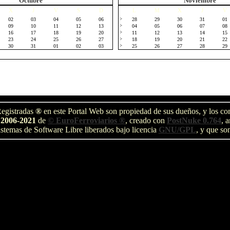
Octubre
Noviembre
X
J
V
S
D
L
M
X
J
V
02
03
04
05
06
>
28
29
30
31
01
09
10
11
12
13
>
04
05
06
07
08
16
17
18
19
20
>
11
12
13
14
15
23
24
25
26
27
>
18
19
20
21
22
30
31
01
02
03
>
25
26
27
28
29
egistradas
®
en este Portal Web son propiedad de sus dueños, y los com
 2006-2021
de
© EuroFerroviarios ®
, creado con
PostNuke 0.764
, 
stemas de Software Libre liberados bajo licencia
GNU/GPL
, y que so