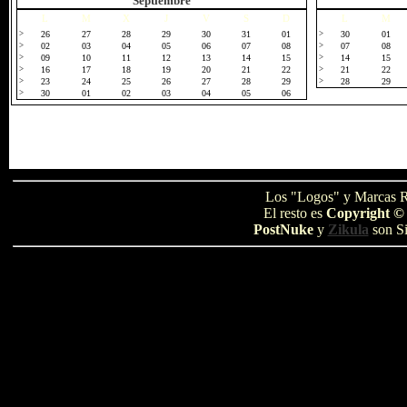
Septiembre
L
M
X
J
V
S
D
L
M
>
26
27
28
29
30
31
01
>
30
01
>
02
03
04
05
06
07
08
>
07
08
>
09
10
11
12
13
14
15
>
14
15
>
16
17
18
19
20
21
22
>
21
22
>
23
24
25
26
27
28
29
>
28
29
>
30
01
02
03
04
05
06
Los "Logos" y Marcas R
El resto es
Copyright ©
PostNuke
y
Zikula
son Si