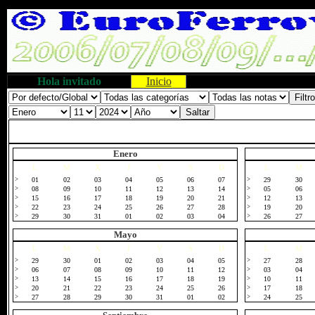
Hola invitado
Inicio
Enero
L
M
X
J
V
S
D
L
M
>
01
02
03
04
05
06
07
>
29
30
>
08
09
10
11
12
13
14
>
05
06
>
15
16
17
18
19
20
21
>
12
13
>
22
23
24
25
26
27
28
>
19
20
>
29
30
31
01
02
03
04
>
26
27
Mayo
L
M
X
J
V
S
D
L
M
>
29
30
01
02
03
04
05
>
27
28
>
06
07
08
09
10
11
12
>
03
04
>
13
14
15
16
17
18
19
>
10
11
>
20
21
22
23
24
25
26
>
17
18
>
27
28
29
30
31
01
02
>
24
25