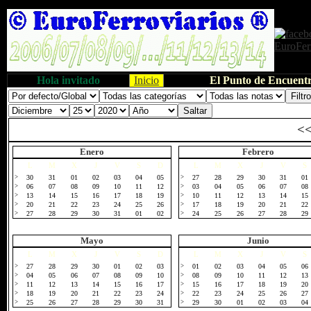
Hola invitado
Inicio
El Punto de Encuentr
<
Enero
Febrero
L
M
X
J
V
S
D
L
M
X
J
V
S
>
30
31
01
02
03
04
05
>
27
28
29
30
31
01
>
06
07
08
09
10
11
12
>
03
04
05
06
07
08
>
13
14
15
16
17
18
19
>
10
11
12
13
14
15
>
20
21
22
23
24
25
26
>
17
18
19
20
21
22
>
27
28
29
30
31
01
02
>
24
25
26
27
28
29
Mayo
Junio
L
M
X
J
V
S
D
L
M
X
J
V
S
>
27
28
29
30
01
02
03
>
01
02
03
04
05
06
>
04
05
06
07
08
09
10
>
08
09
10
11
12
13
>
11
12
13
14
15
16
17
>
15
16
17
18
19
20
>
18
19
20
21
22
23
24
>
22
23
24
25
26
27
>
25
26
27
28
29
30
31
>
29
30
01
02
03
04