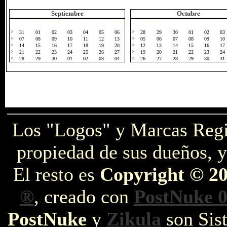
Septiembre
Octubre
L
M
X
J
V
S
D
L
M
X
J
V
S
>
31
01
02
03
04
05
06
>
28
29
30
01
02
03
>
07
08
09
10
11
12
13
>
05
06
07
08
09
10
>
14
15
16
17
18
19
20
>
12
13
14
15
16
17
>
21
22
23
24
25
26
27
>
19
20
21
22
23
24
>
28
29
30
01
02
03
04
>
26
27
28
29
30
31
Los "Logos" y Marcas Reg
propiedad de sus dueños, y
El resto es
Copyright © 2
®
, creado con
PostNuke 0
PostNuke
y
Zikula
son Sist