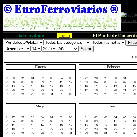
Hola invitado
Inicio
El Punto de Encuentr
<
Enero
Febrero
L
M
X
J
V
S
D
L
M
X
J
V
S
>
30
31
01
02
03
04
05
>
27
28
29
30
31
01
>
06
07
08
09
10
11
12
>
03
04
05
06
07
08
>
13
14
15
16
17
18
19
>
10
11
12
13
14
15
>
20
21
22
23
24
25
26
>
17
18
19
20
21
22
>
27
28
29
30
31
01
02
>
24
25
26
27
28
29
Mayo
Junio
L
M
X
J
V
S
D
L
M
X
J
V
S
>
27
28
29
30
01
02
03
>
01
02
03
04
05
06
>
04
05
06
07
08
09
10
>
08
09
10
11
12
13
>
11
12
13
14
15
16
17
>
15
16
17
18
19
20
>
18
19
20
21
22
23
24
>
22
23
24
25
26
27
>
25
26
27
28
29
30
31
>
29
30
01
02
03
04