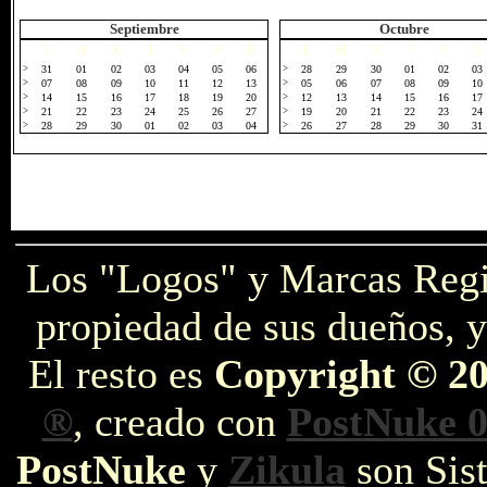
Septiembre
Octubre
L
M
X
J
V
S
D
L
M
X
J
V
S
>
31
01
02
03
04
05
06
>
28
29
30
01
02
03
>
07
08
09
10
11
12
13
>
05
06
07
08
09
10
>
14
15
16
17
18
19
20
>
12
13
14
15
16
17
>
21
22
23
24
25
26
27
>
19
20
21
22
23
24
>
28
29
30
01
02
03
04
>
26
27
28
29
30
31
Los "Logos" y Marcas Reg
propiedad de sus dueños, y
El resto es
Copyright © 2
®
, creado con
PostNuke 0
PostNuke
y
Zikula
son Sist