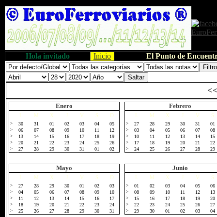
Hola invitado
Inicio
El Punto de Encuentr
<
Enero
Febrero
L
M
X
J
V
S
D
L
M
X
J
V
S
>
30
31
01
02
03
04
05
>
27
28
29
30
31
01
>
06
07
08
09
10
11
12
>
03
04
05
06
07
08
>
13
14
15
16
17
18
19
>
10
11
12
13
14
15
>
20
21
22
23
24
25
26
>
17
18
19
20
21
22
>
27
28
29
30
31
01
02
>
24
25
26
27
28
29
Mayo
Junio
L
M
X
J
V
S
D
L
M
X
J
V
S
>
27
28
29
30
01
02
03
>
01
02
03
04
05
06
>
04
05
06
07
08
09
10
>
08
09
10
11
12
13
>
11
12
13
14
15
16
17
>
15
16
17
18
19
20
>
18
19
20
21
22
23
24
>
22
23
24
25
26
27
>
25
26
27
28
29
30
31
>
29
30
01
02
03
04