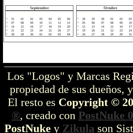
Septiembre
Octubre
L
M
X
J
V
S
D
L
M
X
J
V
S
>
31
01
02
03
04
05
06
>
28
29
30
01
02
03
>
07
08
09
10
11
12
13
>
05
06
07
08
09
10
>
14
15
16
17
18
19
20
>
12
13
14
15
16
17
>
21
22
23
24
25
26
27
>
19
20
21
22
23
24
>
28
29
30
01
02
03
04
>
26
27
28
29
30
31
Los "Logos" y Marcas Reg
propiedad de sus dueños, y
El resto es
Copyright © 2
®
, creado con
PostNuke 0
PostNuke
y
Zikula
son Sist