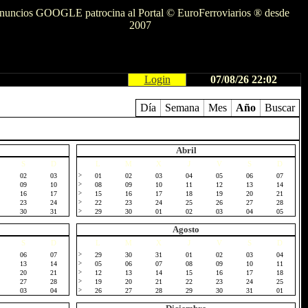
nuncios GOOGLE patrocina al Portal © EuroFerroviarios ® desde
2007
Login
07/08/26 22:02
Día
Semana
Mes
Año
Buscar
Abril
S
D
L
M
X
J
V
S
D
02
03
>
01
02
03
04
05
06
07
09
10
>
08
09
10
11
12
13
14
16
17
>
15
16
17
18
19
20
21
23
24
>
22
23
24
25
26
27
28
30
31
>
29
30
01
02
03
04
05
Agosto
S
D
L
M
X
J
V
S
D
06
07
>
29
30
31
01
02
03
04
13
14
>
05
06
07
08
09
10
11
20
21
>
12
13
14
15
16
17
18
27
28
>
19
20
21
22
23
24
25
03
04
>
26
27
28
29
30
31
01