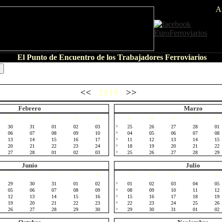
A
El Punto de Encuentro de los Trabajadores Ferroviarios
<<
2019
>>
Febrero
Marzo
X
J
V
S
D
L
M
X
J
V
30
31
01
02
03
>
25
26
27
28
01
06
07
08
09
10
>
04
05
06
07
08
13
14
15
16
17
>
11
12
13
14
15
20
21
22
23
24
>
18
19
20
21
22
27
28
01
02
03
>
25
26
27
28
29
Junio
Julio
X
J
V
S
D
L
M
X
J
V
29
30
31
01
02
>
01
02
03
04
05
05
06
07
08
09
>
08
09
10
11
12
12
13
14
15
16
>
15
16
17
18
19
19
20
21
22
23
>
22
23
24
25
26
26
27
28
29
30
>
29
30
31
01
02