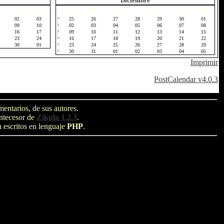
Diciembre
S
D
L
M
X
J
V
S
D
02
03
>
25
26
27
28
29
30
01
09
10
>
02
03
04
05
06
07
08
16
17
>
09
10
11
12
13
14
15
23
24
>
16
17
18
19
20
21
22
30
01
>
23
24
25
26
27
28
29
>
30
31
01
02
03
04
05
Imprimir
PostCalendar v4.0.3
entarios, de sus autores.
antecesor de
Zikula 1.2.3
.
n escritos en lenguaje
PHP
.