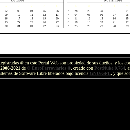
Octubre
Noviembre
X
J
V
S
D
L
M
X
J
V
02
03
04
05
06
>
28
29
30
31
01
09
10
11
12
13
>
04
05
06
07
08
16
17
18
19
20
>
11
12
13
14
15
23
24
25
26
27
>
18
19
20
21
22
30
31
01
02
03
>
25
26
27
28
29
egistradas
®
en este Portal Web son propiedad de sus dueños, y los com
 2006-2021
de
© EuroFerroviarios ®
, creado con
PostNuke 0.764
, 
stemas de Software Libre liberados bajo licencia
GNU/GPL
, y que so