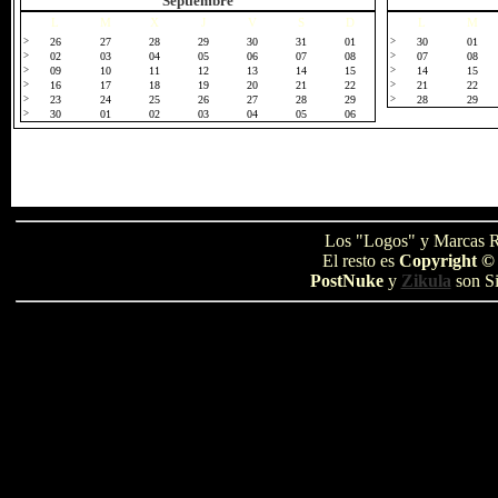
Septiembre
L
M
X
J
V
S
D
L
M
>
26
27
28
29
30
31
01
>
30
01
>
02
03
04
05
06
07
08
>
07
08
>
09
10
11
12
13
14
15
>
14
15
>
16
17
18
19
20
21
22
>
21
22
>
23
24
25
26
27
28
29
>
28
29
>
30
01
02
03
04
05
06
Los "Logos" y Marcas R
El resto es
Copyright ©
PostNuke
y
Zikula
son Si