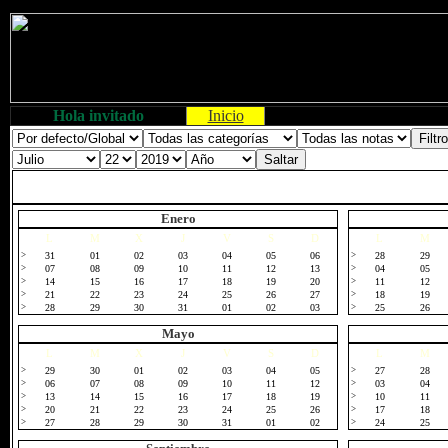
Hola invitado
Inicio
Enero
L
M
X
J
V
S
D
L
M
>
31
01
02
03
04
05
06
>
28
29
>
07
08
09
10
11
12
13
>
04
05
>
14
15
16
17
18
19
20
>
11
12
>
21
22
23
24
25
26
27
>
18
19
>
28
29
30
31
01
02
03
>
25
26
Mayo
L
M
X
J
V
S
D
L
M
>
29
30
01
02
03
04
05
>
27
28
>
06
07
08
09
10
11
12
>
03
04
>
13
14
15
16
17
18
19
>
10
11
>
20
21
22
23
24
25
26
>
17
18
>
27
28
29
30
31
01
02
>
24
25