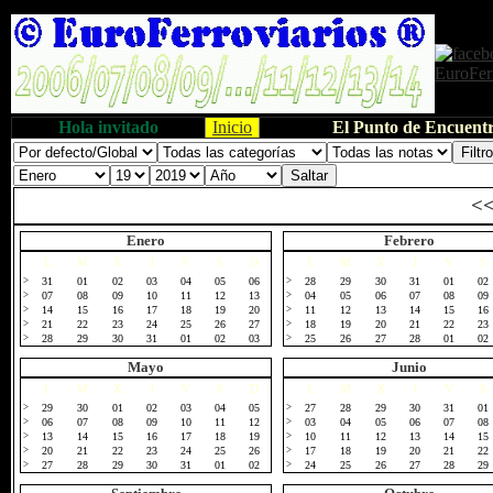
Hola invitado
Inicio
El Punto de Encuentr
<
Enero
Febrero
L
M
X
J
V
S
D
L
M
X
J
V
S
>
31
01
02
03
04
05
06
>
28
29
30
31
01
02
>
07
08
09
10
11
12
13
>
04
05
06
07
08
09
>
14
15
16
17
18
19
20
>
11
12
13
14
15
16
>
21
22
23
24
25
26
27
>
18
19
20
21
22
23
>
28
29
30
31
01
02
03
>
25
26
27
28
01
02
Mayo
Junio
L
M
X
J
V
S
D
L
M
X
J
V
S
>
29
30
01
02
03
04
05
>
27
28
29
30
31
01
>
06
07
08
09
10
11
12
>
03
04
05
06
07
08
>
13
14
15
16
17
18
19
>
10
11
12
13
14
15
>
20
21
22
23
24
25
26
>
17
18
19
20
21
22
>
27
28
29
30
31
01
02
>
24
25
26
27
28
29