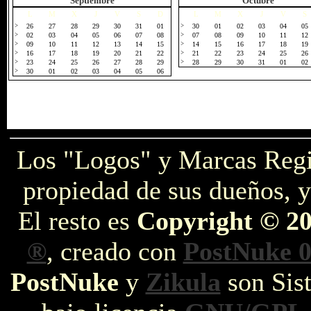
Septiembre
Octubre
L
M
X
J
V
S
D
L
M
X
J
V
S
>
26
27
28
29
30
31
01
>
30
01
02
03
04
05
>
02
03
04
05
06
07
08
>
07
08
09
10
11
12
>
09
10
11
12
13
14
15
>
14
15
16
17
18
19
>
16
17
18
19
20
21
22
>
21
22
23
24
25
26
>
23
24
25
26
27
28
29
>
28
29
30
31
01
02
>
30
01
02
03
04
05
06
Los "Logos" y Marcas Reg
propiedad de sus dueños, y
El resto es
Copyright © 2
®
, creado con
PostNuke 0
PostNuke
y
Zikula
son Sist