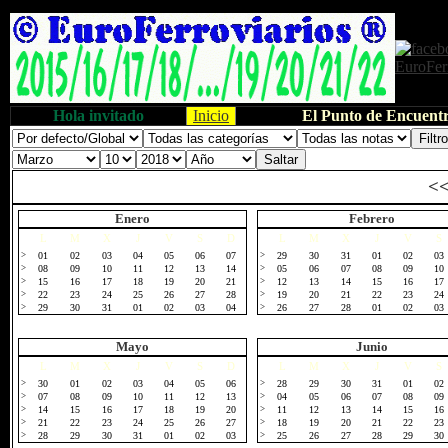
Hola invitado
Inicio
El Punto de Encuentr
<
Enero
Febrero
L
M
X
J
V
S
D
L
M
X
J
V
S
>
01
02
03
04
05
06
07
>
29
30
31
01
02
03
>
08
09
10
11
12
13
14
>
05
06
07
08
09
10
>
15
16
17
18
19
20
21
>
12
13
14
15
16
17
>
22
23
24
25
26
27
28
>
19
20
21
22
23
24
>
29
30
31
01
02
03
04
>
26
27
28
01
02
03
Mayo
Junio
L
M
X
J
V
S
D
L
M
X
J
V
S
>
30
01
02
03
04
05
06
>
28
29
30
31
01
02
>
07
08
09
10
11
12
13
>
04
05
06
07
08
09
>
14
15
16
17
18
19
20
>
11
12
13
14
15
16
>
21
22
23
24
25
26
27
>
18
19
20
21
22
23
>
28
29
30
31
01
02
03
>
25
26
27
28
29
30