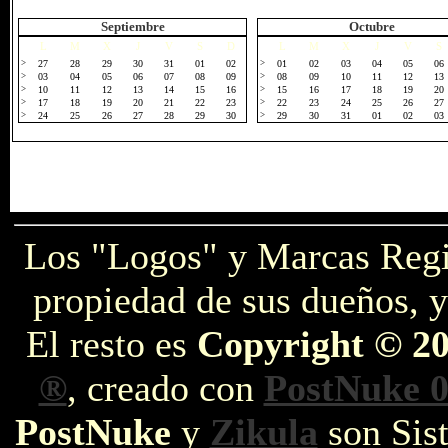
Septiembre
Octubre
L
M
X
J
V
S
D
L
M
X
J
V
S
>
27
28
29
30
31
01
02
>
01
02
03
04
05
06
>
03
04
05
06
07
08
09
>
08
09
10
11
12
13
>
10
11
12
13
14
15
16
>
15
16
17
18
19
20
>
17
18
19
20
21
22
23
>
22
23
24
25
26
27
>
24
25
26
27
28
29
30
>
29
30
31
01
02
03
Los "Logos" y Marcas Reg
propiedad de sus dueños, y
El resto es
Copyright © 2
®
, creado con
PostNuke 0
PostNuke
y
Zikula
son Sist