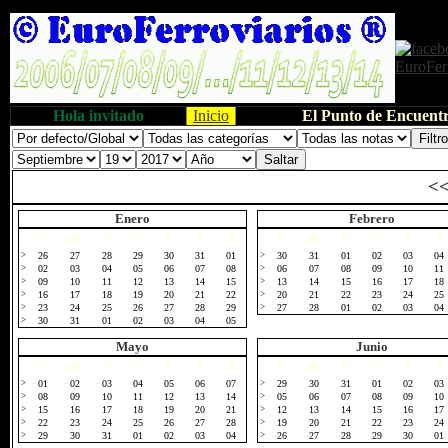
Hola invitado
Inicio
El Punto de Encuentr
<
Enero
Febrero
L
M
X
J
V
S
D
L
M
X
J
V
S
>
26
27
28
29
30
31
01
>
30
31
01
02
03
04
>
02
03
04
05
06
07
08
>
06
07
08
09
10
11
>
09
10
11
12
13
14
15
>
13
14
15
16
17
18
>
16
17
18
19
20
21
22
>
20
21
22
23
24
25
>
23
24
25
26
27
28
29
>
27
28
01
02
03
04
>
30
31
01
02
03
04
05
Mayo
Junio
L
M
X
J
V
S
D
L
M
X
J
V
S
>
01
02
03
04
05
06
07
>
29
30
31
01
02
03
>
08
09
10
11
12
13
14
>
05
06
07
08
09
10
>
15
16
17
18
19
20
21
>
12
13
14
15
16
17
>
22
23
24
25
26
27
28
>
19
20
21
22
23
24
>
29
30
31
01
02
03
04
>
26
27
28
29
30
01