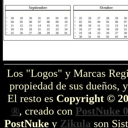
Septiembre
Octubre
L
M
X
J
V
S
D
L
M
X
J
V
S
>
28
29
30
31
01
02
03
>
25
26
27
28
29
30
>
04
05
06
07
08
09
10
>
02
03
04
05
06
07
>
11
12
13
14
15
16
17
>
09
10
11
12
13
14
>
18
19
20
21
22
23
24
>
16
17
18
19
20
21
>
25
26
27
28
29
30
01
>
23
24
25
26
27
28
>
30
31
01
02
03
04
Los "Logos" y Marcas Reg
propiedad de sus dueños, y
El resto es
Copyright © 2
®
, creado con
PostNuke 0
PostNuke
y
Zikula
son Sist