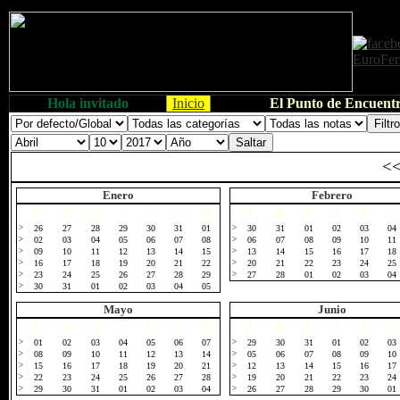
Hola invitado
Inicio
El Punto de Encuentr
<
Enero
Febrero
L
M
X
J
V
S
D
L
M
X
J
V
S
>
26
27
28
29
30
31
01
>
30
31
01
02
03
04
>
02
03
04
05
06
07
08
>
06
07
08
09
10
11
>
09
10
11
12
13
14
15
>
13
14
15
16
17
18
>
16
17
18
19
20
21
22
>
20
21
22
23
24
25
>
23
24
25
26
27
28
29
>
27
28
01
02
03
04
>
30
31
01
02
03
04
05
Mayo
Junio
L
M
X
J
V
S
D
L
M
X
J
V
S
>
01
02
03
04
05
06
07
>
29
30
31
01
02
03
>
08
09
10
11
12
13
14
>
05
06
07
08
09
10
>
15
16
17
18
19
20
21
>
12
13
14
15
16
17
>
22
23
24
25
26
27
28
>
19
20
21
22
23
24
>
29
30
31
01
02
03
04
>
26
27
28
29
30
01