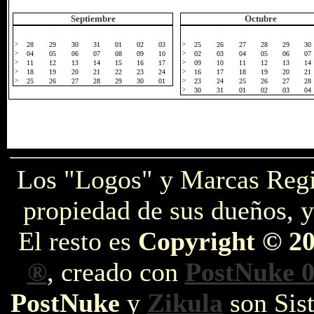
Septiembre
Octubre
L
M
X
J
V
S
D
L
M
X
J
V
S
>
28
29
30
31
01
02
03
>
25
26
27
28
29
30
>
04
05
06
07
08
09
10
>
02
03
04
05
06
07
>
11
12
13
14
15
16
17
>
09
10
11
12
13
14
>
18
19
20
21
22
23
24
>
16
17
18
19
20
21
>
25
26
27
28
29
30
01
>
23
24
25
26
27
28
>
30
31
01
02
03
04
Los "Logos" y Marcas Reg
propiedad de sus dueños, y
El resto es
Copyright © 2
®
, creado con
PostNuke 0
PostNuke
y
Zikula
son Sist