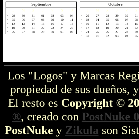
Septiembre
Octubre
L
M
X
J
V
S
D
L
M
X
J
V
S
>
29
30
31
01
02
03
04
>
26
27
28
29
30
01
>
05
06
07
08
09
10
11
>
03
04
05
06
07
08
>
12
13
14
15
16
17
18
>
10
11
12
13
14
15
>
19
20
21
22
23
24
25
>
17
18
19
20
21
22
>
26
27
28
29
30
01
02
>
24
25
26
27
28
29
>
31
01
02
03
04
05
Los "Logos" y Marcas Reg
propiedad de sus dueños, y
El resto es
Copyright © 2
®
, creado con
PostNuke 0
PostNuke
y
Zikula
son Sist