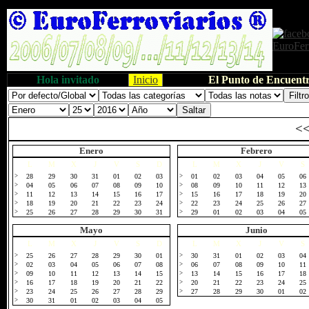
Hola invitado
Inicio
El Punto de Encuentr
<
Enero
Febrero
L
M
X
J
V
S
D
L
M
X
J
V
S
>
28
29
30
31
01
02
03
>
01
02
03
04
05
06
>
04
05
06
07
08
09
10
>
08
09
10
11
12
13
>
11
12
13
14
15
16
17
>
15
16
17
18
19
20
>
18
19
20
21
22
23
24
>
22
23
24
25
26
27
>
25
26
27
28
29
30
31
>
29
01
02
03
04
05
Mayo
Junio
L
M
X
J
V
S
D
L
M
X
J
V
S
>
25
26
27
28
29
30
01
>
30
31
01
02
03
04
>
02
03
04
05
06
07
08
>
06
07
08
09
10
11
>
09
10
11
12
13
14
15
>
13
14
15
16
17
18
>
16
17
18
19
20
21
22
>
20
21
22
23
24
25
>
23
24
25
26
27
28
29
>
27
28
29
30
01
02
>
30
31
01
02
03
04
05