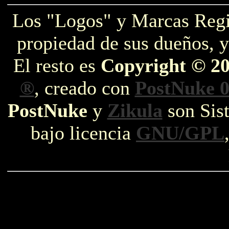
Los "Logos" y Marcas Reg
propiedad de sus dueños, y
El resto es
Copyright © 2
®
, creado con
PostNuke 0
PostNuke
y
Zikula
son Sist
bajo licencia
GNU/GPL