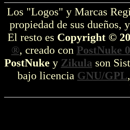
Los "Logos" y Marcas Reg
propiedad de sus dueños, y
El resto es
Copyright © 2
®
, creado con
PostNuke 0
PostNuke
y
Zikula
son Sist
bajo licencia
GNU/GPL