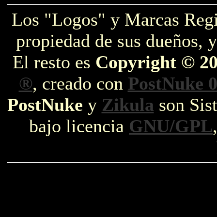
Los "Logos" y Marcas Reg
propiedad de sus dueños, y
El resto es
Copyright © 2
®
, creado con
PostNuke 0
PostNuke
y
Zikula
son Sist
bajo licencia
GNU/GPL