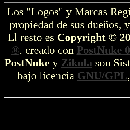
Los "Logos" y Marcas Reg
propiedad de sus dueños, y
El resto es
Copyright © 2
®
, creado con
PostNuke 0
PostNuke
y
Zikula
son Sist
bajo licencia
GNU/GPL