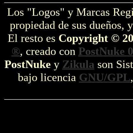
Los "Logos" y Marcas Reg
propiedad de sus dueños, y
El resto es
Copyright © 2
®
, creado con
PostNuke 0
PostNuke
y
Zikula
son Sist
bajo licencia
GNU/GPL