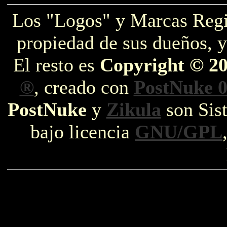
Los "Logos" y Marcas Reg
propiedad de sus dueños, y
El resto es
Copyright © 2
®
, creado con
PostNuke 0
PostNuke
y
Zikula
son Sist
bajo licencia
GNU/GPL