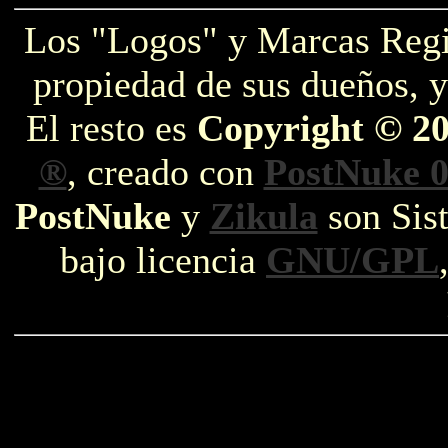
Los "Logos" y Marcas Reg
propiedad de sus dueños, y
El resto es
Copyright © 2
®
, creado con
PostNuke 0
PostNuke
y
Zikula
son Sist
bajo licencia
GNU/GPL