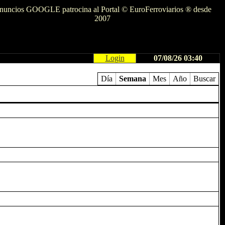
nuncios GOOGLE patrocina al Portal © EuroFerroviarios ® desde
2007
Login
07/08/26 03:40
Día
Semana
Mes
Año
Buscar