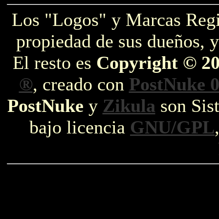
Los "Logos" y Marcas Reg
propiedad de sus dueños, y
El resto es
Copyright © 2
®
, creado con
PostNuke 0
PostNuke
y
Zikula
son Sist
bajo licencia
GNU/GPL