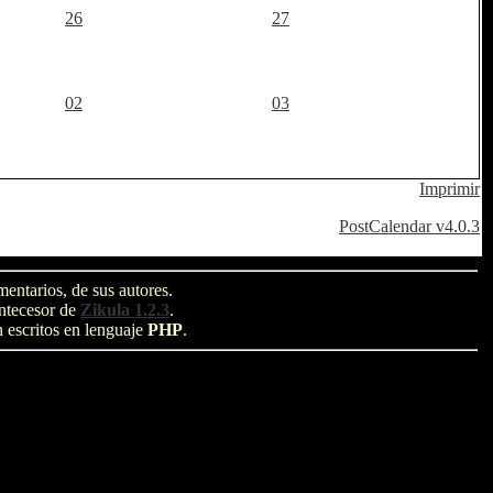
26
27
02
03
Imprimir
PostCalendar v4.0.3
entarios, de sus autores.
antecesor de
Zikula 1.2.3
.
n escritos en lenguaje
PHP
.