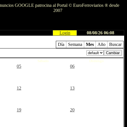
nuncios GOOGLE patrocina al Portal © EuroFerroviarios ® desde
2007
Login
08/08/26 06:08
Día
Semana
Mes
Año
Buscar
Sábado
Domingo
05
06
12
13
19
20