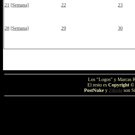
21
[Semana]
22
23
28
[Semana]
29
30
Los "Logos" y Marcas R
El resto es
Copyright ©
PostNuke
y
Zikula
son Si