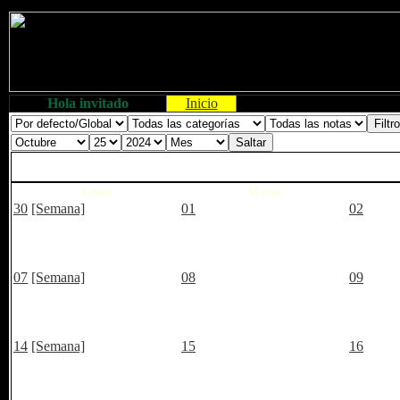
Hola invitado
Inicio
Lunes
Martes
30
[Semana]
01
02
07
[Semana]
08
09
14
[Semana]
15
16