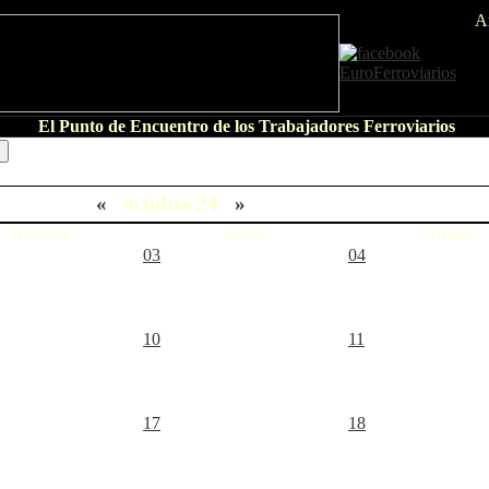
A
El Punto de Encuentro de los Trabajadores Ferroviarios
«
octubre 24
»
Miércoles
Jueves
Viernes
03
04
10
11
17
18