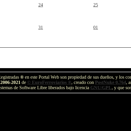
24
25
31
01
egistradas
®
en este Portal Web son propiedad de sus dueños, y los com
 2006-2021
de
© EuroFerroviarios ®
, creado con
PostNuke 0.764
, 
stemas de Software Libre liberados bajo licencia
GNU/GPL
, y que so