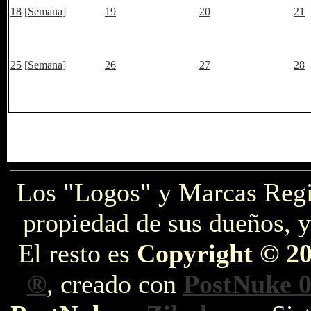
18
[Semana]
19
20
21
25
[Semana]
26
27
28
Los "Logos" y Marcas Reg
propiedad de sus dueños, y
El resto es
Copyright © 2
®
, creado con
PostNuke 0