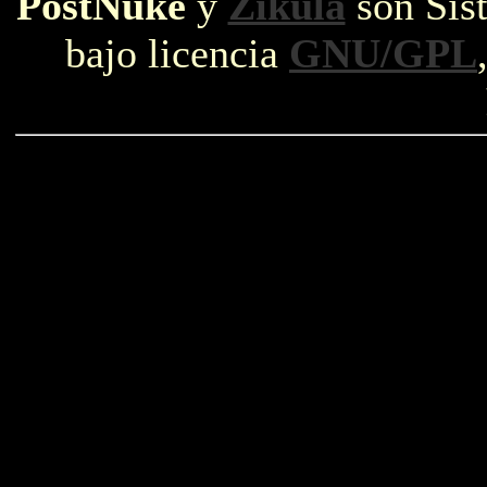
PostNuke
y
Zikula
son Sist
bajo licencia
GNU/GPL