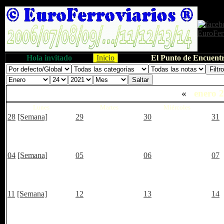
Hola invitado
Inicio
El Punto de Encuentr
«
enero 
Lunes
Martes
Miércoles
28
[Semana]
29
30
31
04
[Semana]
05
06
07
11
[Semana]
12
13
14