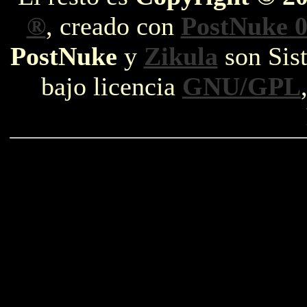
®
, creado con
PostNuke 0
PostNuke
y
Zikula
son Sist
bajo licencia
GNU/GPL