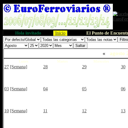
Hola invitado
Inicio
El Punto de Encuentr
«
agosto 
Lunes
Martes
Miércoles
27
[Semana]
28
29
30
03
[Semana]
04
05
06
10
[Semana]
11
12
13