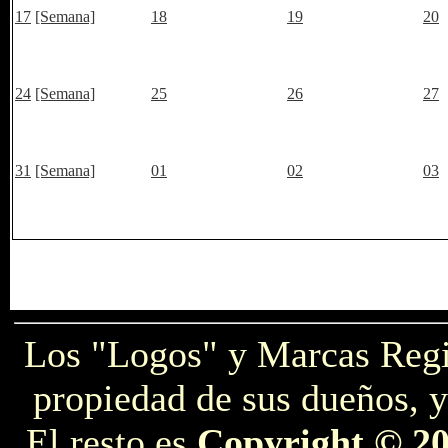
17
[Semana]
18
19
20
24
[Semana]
25
26
27
31
[Semana]
01
02
03
Los "Logos" y Marcas Reg
propiedad de sus dueños, y
El resto es
Copyright © 2