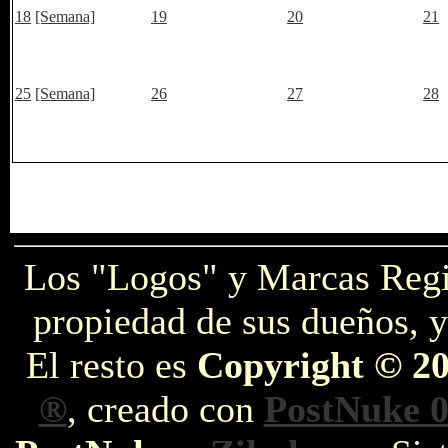
18
[Semana]
19
20
21
25
[Semana]
26
27
28
Los "Logos" y Marcas Reg
propiedad de sus dueños, y
El resto es
Copyright © 2
®
, creado con
PostNuke 0