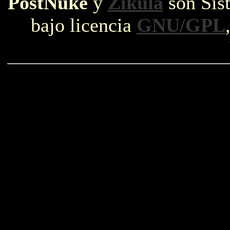
PostNuke
y
Zikula
son Sist
bajo licencia
GNU/GPL