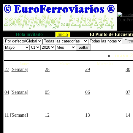
Hola invitado
Inicio
El Punto de Encuentr
«
mayo 
Lunes
Martes
Miércoles
27
[Semana]
28
29
30
04
[Semana]
05
06
07
11
[Semana]
12
13
14