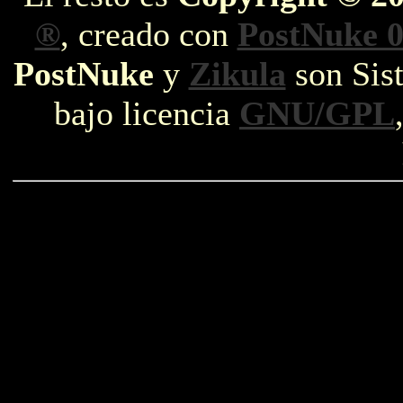
®
, creado con
PostNuke 0
PostNuke
y
Zikula
son Sist
bajo licencia
GNU/GPL