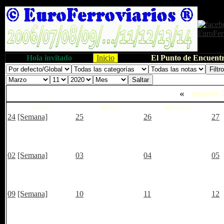
Hola invitado
Inicio
El Punto de Encuentr
«
marzo 
Lunes
Martes
Miércoles
24
[Semana]
25
26
27
02
[Semana]
03
04
05
09
[Semana]
10
11
12