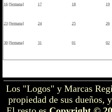
16
[Semana]
17
18
19
23
[Semana]
24
25
26
30
[Semana]
31
01
02
Los "Logos" y Marcas Reg
propiedad de sus dueños, y
El resto es
Copyright © 2