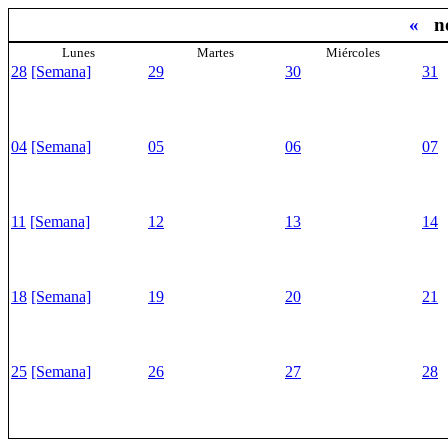
«
n
Lunes
Martes
Miércoles
28
[Semana]
29
30
31
04
[Semana]
05
06
07
11
[Semana]
12
13
14
18
[Semana]
19
20
21
25
[Semana]
26
27
28