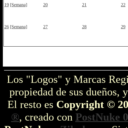
19
[Semana]
20
21
22
26
[Semana]
27
28
29
Los "Logos" y Marcas Reg
propiedad de sus dueños, y
El resto es
Copyright © 2
®
, creado con
PostNuke 0