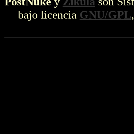
PostNuke
y
Zikula
son Sist
bajo licencia
GNU/GPL