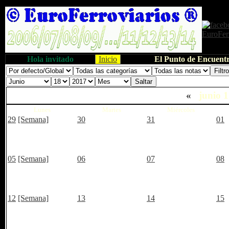
Hola invitado
Inicio
El Punto de Encuentr
«
junio 
Lunes
Martes
Miércoles
29
[Semana]
30
31
01
05
[Semana]
06
07
08
12
[Semana]
13
14
15