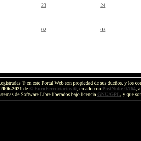
23
24
02
03
egistradas
®
en este Portal Web son propiedad de sus dueños, y los com
 2006-2021
de
© EuroFerroviarios ®
, creado con
PostNuke 0.764
, 
stemas de Software Libre liberados bajo licencia
GNU/GPL
, y que so