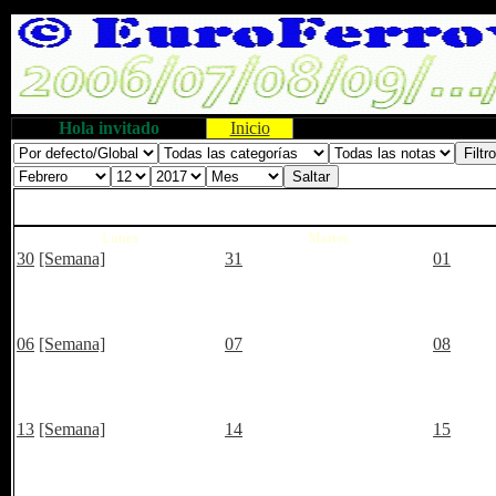
Hola invitado
Inicio
Lunes
Martes
30
[Semana]
31
01
06
[Semana]
07
08
13
[Semana]
14
15