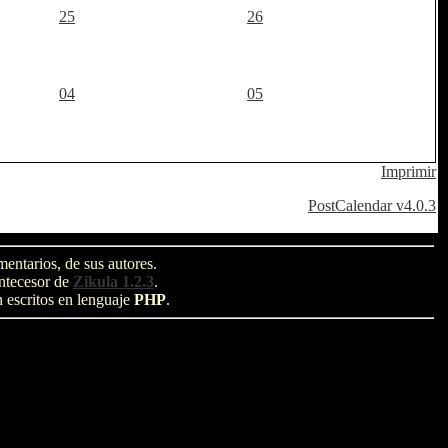
25
26
04
05
Imprimir
PostCalendar v4.0.3
entarios, de sus autores.
antecesor de
Zikula 1.2.3
.
n escritos en lenguaje
PHP
.