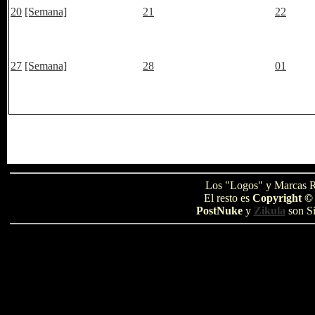
20
[Semana]
21
22
27
[Semana]
28
01
Los "Logos" y Marcas R
El resto es
Copyright ©
PostNuke
y
Zikula
son Si