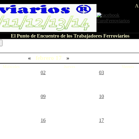
A
El Punto de Encuentro de los Trabajadores Ferroviarios
«
febrero 17
»
Miércoles
Jueves
Viernes
02
03
09
10
16
17