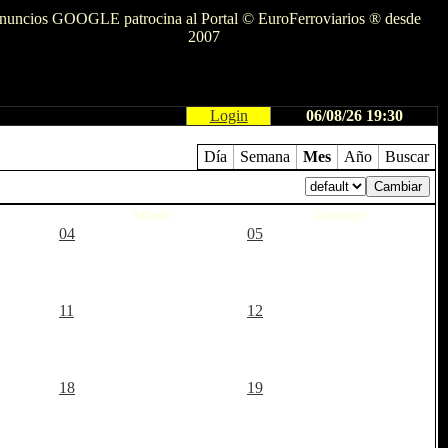
nuncios GOOGLE patrocina al Portal © EuroFerroviarios ® desde
2007
Login
06/08/26 19:30
Día
Semana
Mes
Año
Buscar
Sábado
Domingo
04
05
11
12
18
19