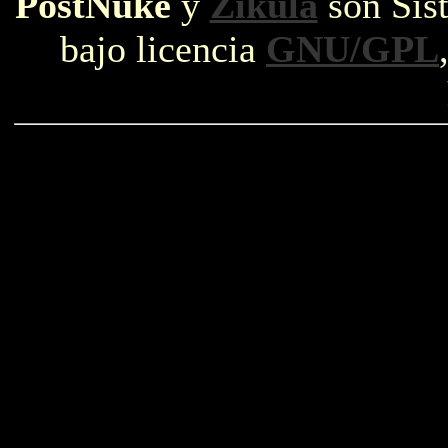
PostNuke
y
Zikula
son Sist
bajo licencia
GNU/GPL