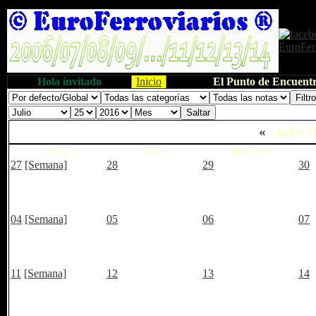
Hola invitado
Inicio
El Punto de Encuentr
«
julio 
Lunes
Martes
Miércoles
27
[Semana]
28
29
30
04
[Semana]
05
06
07
11
[Semana]
12
13
14