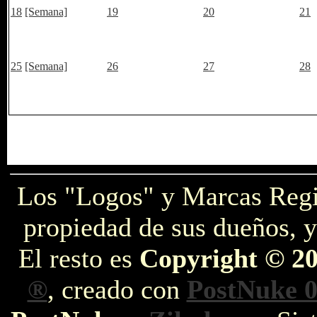
18
[Semana]
19
20
21
25
[Semana]
26
27
28
Los "Logos" y Marcas Reg
propiedad de sus dueños, y
El resto es
Copyright © 2
®
, creado con
PostNuke 0