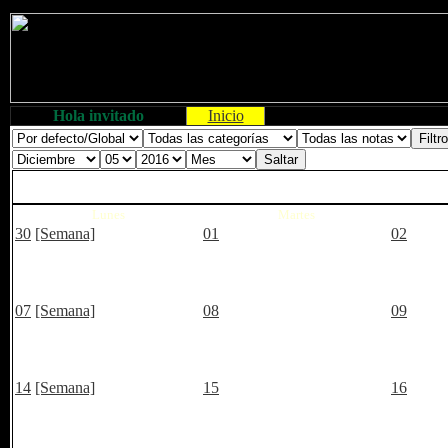
Hola invitado
Inicio
Lunes
Martes
30
[Semana]
01
02
07
[Semana]
08
09
14
[Semana]
15
16