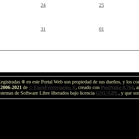
24
25
31
01
egistradas
®
en este Portal Web son propiedad de sus dueños, y los com
 2006-2021
de
© EuroFerroviarios ®
, creado con
PostNuke 0.764
, 
stemas de Software Libre liberados bajo licencia
GNU/GPL
, y que so