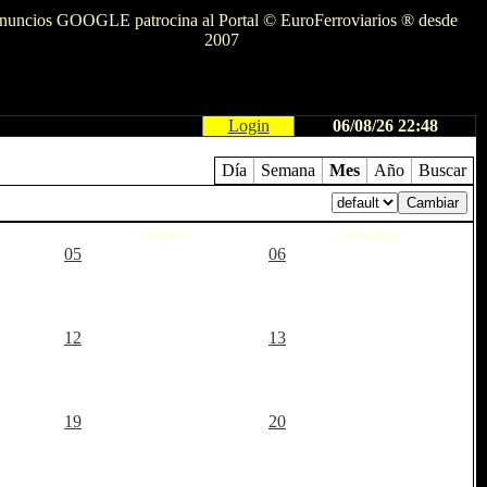
nuncios GOOGLE patrocina al Portal © EuroFerroviarios ® desde
2007
Login
06/08/26 22:48
Día
Semana
Mes
Año
Buscar
Sábado
Domingo
05
06
12
13
19
20