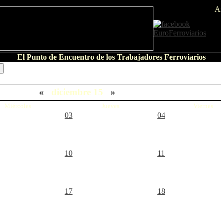
A
El Punto de Encuentro de los Trabajadores Ferroviarios
«
diciembre 15
»
Miércoles
Jueves
Viernes
03
04
10
11
17
18