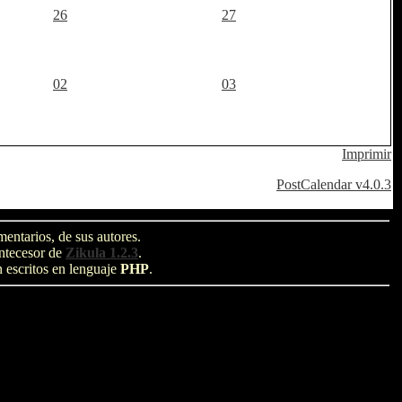
26
27
02
03
Imprimir
PostCalendar v4.0.3
entarios, de sus autores.
antecesor de
Zikula 1.2.3
.
n escritos en lenguaje
PHP
.