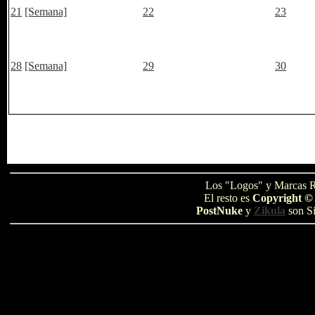
21
[Semana]
22
23
28
[Semana]
29
30
Los "Logos" y Marcas R
El resto es
Copyright ©
PostNuke
y
Zikula
son Si