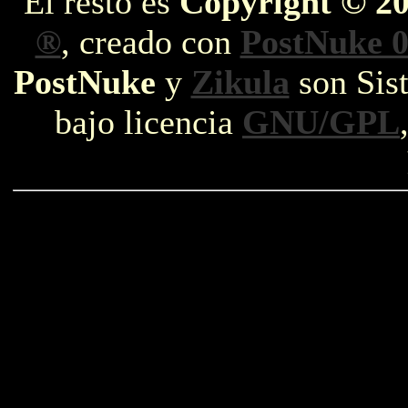
El resto es
Copyright © 2
®
, creado con
PostNuke 0
PostNuke
y
Zikula
son Sist
bajo licencia
GNU/GPL