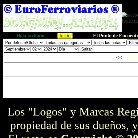
Hola invitado
Inicio
El Punto de Encuentr
<<
lune
Los "Logos" y Marcas Reg
propiedad de sus dueños, y