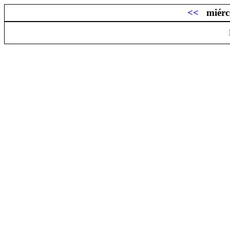
<<
miérc