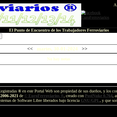
A
El Punto de Encuentro de los Trabajadores Ferroviarios
<<
martes, 30-01-2024
>>
No hay notas
egistradas
®
en este Portal Web son propiedad de sus dueños, y los com
 2006-2021
de
© EuroFerroviarios ®
, creado con
PostNuke 0.764
, 
stemas de Software Libre liberados bajo licencia
GNU/GPL
, y que so