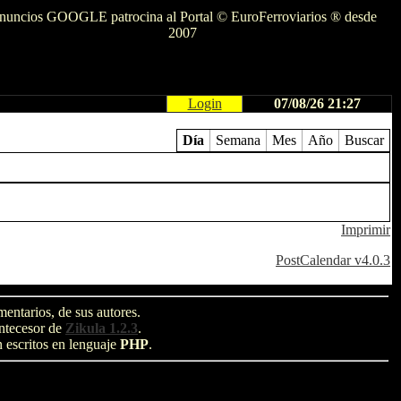
nuncios GOOGLE patrocina al Portal © EuroFerroviarios ® desde
2007
Login
07/08/26 21:27
Día
Semana
Mes
Año
Buscar
Imprimir
PostCalendar v4.0.3
entarios, de sus autores.
antecesor de
Zikula 1.2.3
.
n escritos en lenguaje
PHP
.