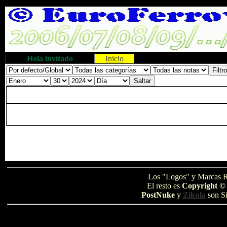
Hola invitado
Inicio
Los "Logos" y Marcas R
El resto es
Copyright ©
PostNuke
y
Zikula
son Si