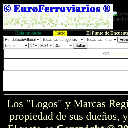
Hola invitado
Inicio
El Punto de Encuentr
<<
miérco
Los "Logos" y Marcas Reg
propiedad de sus dueños, y