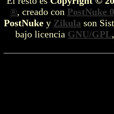
El resto es
Copyright © 2
®
, creado con
PostNuke 0
PostNuke
y
Zikula
son Sist
bajo licencia
GNU/GPL