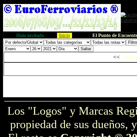
Hola invitado
Inicio
El Punto de Encuentr
<<
marte
Los "Logos" y Marcas Reg
propiedad de sus dueños, y