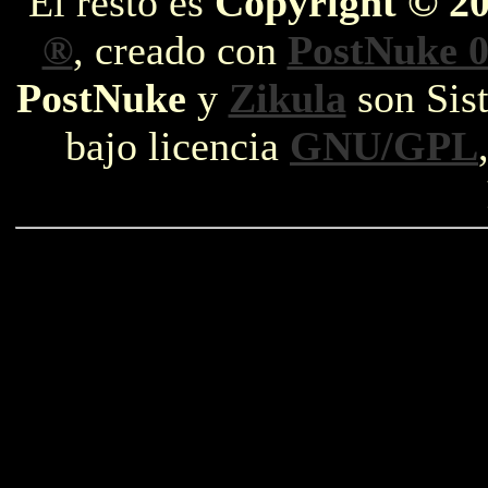
El resto es
Copyright © 2
®
, creado con
PostNuke 0
PostNuke
y
Zikula
son Sist
bajo licencia
GNU/GPL