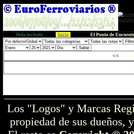
Hola invitado
Inicio
El Punto de Encuentr
<<
lune
Los "Logos" y Marcas Reg
propiedad de sus dueños, y