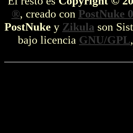
El resto es
Copyright © 2
®
, creado con
PostNuke 0
PostNuke
y
Zikula
son Sist
bajo licencia
GNU/GPL