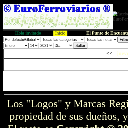
Hola invitado
Inicio
El Punto de Encuentr
<<
juev
Los "Logos" y Marcas Reg
propiedad de sus dueños, y