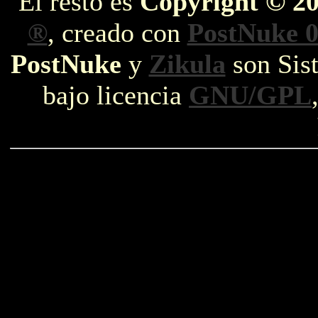
El resto es
Copyright © 2
®
, creado con
PostNuke 0
PostNuke
y
Zikula
son Sist
bajo licencia
GNU/GPL