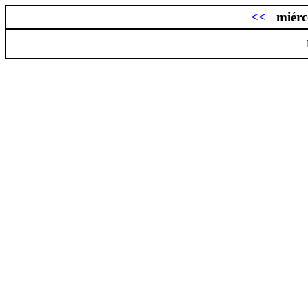
<<
miérc