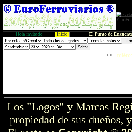
Hola invitado
Inicio
El Punto de Encuentr
<<
miérco
Los "Logos" y Marcas Reg
propiedad de sus dueños, y