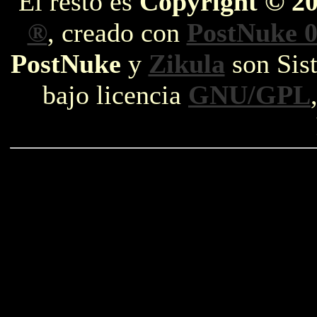
El resto es
Copyright © 2
®
, creado con
PostNuke 0
PostNuke
y
Zikula
son Sist
bajo licencia
GNU/GPL