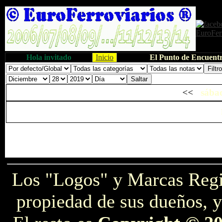
Hola invitado
Inicio
El Punto de Encuentr
<<
sábad
Los "Logos" y Marcas Reg
propiedad de sus dueños, y