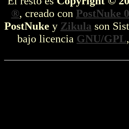
El resto es
Copyright © 2
®
, creado con
PostNuke 0
PostNuke
y
Zikula
son Sist
bajo licencia
GNU/GPL