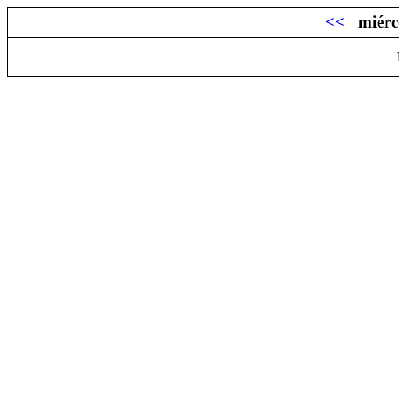
<<
miérc