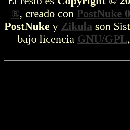
El resto es
Copyright © 2
®
, creado con
PostNuke 0
PostNuke
y
Zikula
son Sist
bajo licencia
GNU/GPL