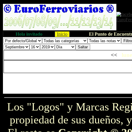
Hola invitado
Inicio
El Punto de Encuentr
<<
lune
Los "Logos" y Marcas Reg
propiedad de sus dueños, y