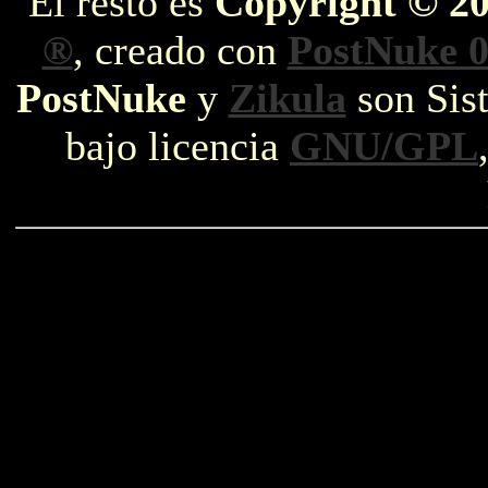
El resto es
Copyright © 2
®
, creado con
PostNuke 0
PostNuke
y
Zikula
son Sist
bajo licencia
GNU/GPL