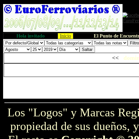
Hola invitado
Inicio
El Punto de Encuentr
<<
domin
Los "Logos" y Marcas Reg
propiedad de sus dueños, y