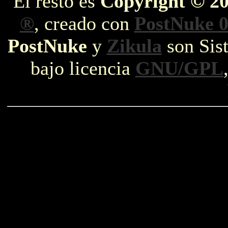
El resto es
Copyright © 2
®
, creado con
PostNuke 0
PostNuke
y
Zikula
son Sist
bajo licencia
GNU/GPL