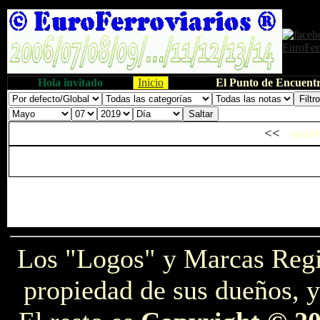
Hola invitado
Inicio
El Punto de Encuentr
<<
marte
Los "Logos" y Marcas Reg
propiedad de sus dueños, y