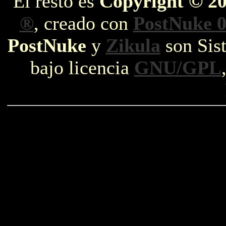
El resto es
Copyright © 2
®
, creado con
PostNuke 0
PostNuke
y
Zikula
son Sist
bajo licencia
GNU/GPL