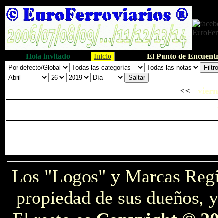
Hola invitado
Inicio
El Punto de Encuentr
<<
viern
Los "Logos" y Marcas Reg
propiedad de sus dueños, y