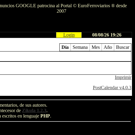
nuncios GOOGLE patrocina al Portal © EuroFerroviarios ® desde
2007
Login
08/08/26 19:26
Día
Semana
Mes
Año
Buscar
Imprimir
PostCalendar v4.0.3
entarios, de sus autores.
antecesor de
Zikula 1.2.3
.
n escritos en lenguaje
PHP
.