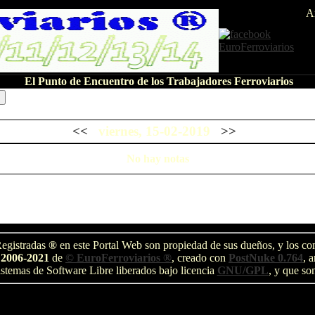
A
El Punto de Encuentro de los Trabajadores Ferroviarios
<<
viernes, 15-02-2019
>>
No hay notas
egistradas
®
en este Portal Web son propiedad de sus dueños, y los com
 2006-2021
de
© EuroFerroviarios ®
, creado con
PostNuke 0.764
, 
stemas de Software Libre liberados bajo licencia
GNU/GPL
, y que so