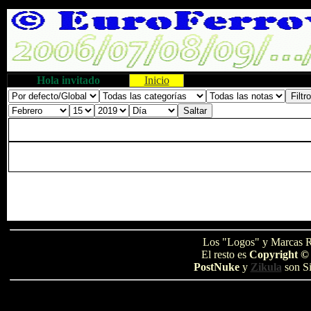
Hola invitado
Inicio
Los "Logos" y Marcas R
El resto es
Copyright ©
PostNuke
y
Zikula
son Si